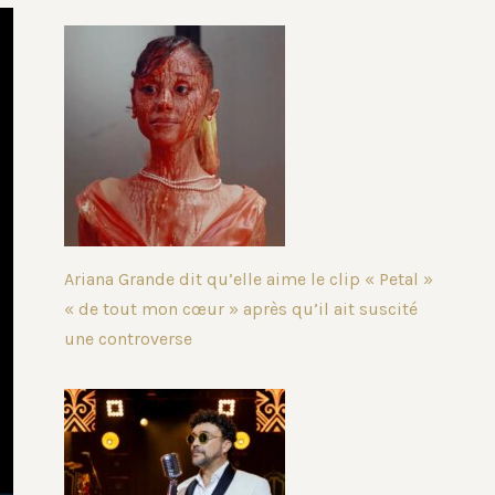
Ariana Grande dit qu’elle aime le clip « Petal »
« de tout mon cœur » après qu’il ait suscité
une controverse