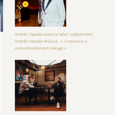
Andrés Cepeda lance le label indépendant
Andrés Cepeda Música : « L’industrie a
considérablement changé »