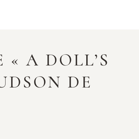
 « A DOLL’S
UDSON DE