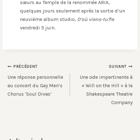
sœurs au Temple de la renommée ARIA,
quelques jours seulement après la sortie d’un
neuvième album studio,
D’où viens-tu?
le
vendredi 5 juin.
Navigation
PRÉCÉDENT
SUIVANT
de
Une réponse personnelle
Une ode impertinente à
l’article
au concert du Gay Men’s
« Will on the Hill » à la
Chorus ‘Soul Divas’
Shakespeare Theatre
Company