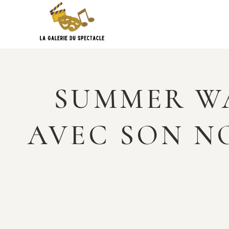
Skip
to
content
SUMMER WA
AVEC SON N