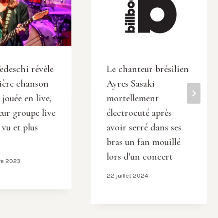
edeschi révèle
Le chanteur brésilien
ière chanson
Ayres Sasaki
a jouée en live,
mortellement
eur groupe live
électrocuté après
a vu et plus
avoir serré dans ses
bras un fan mouillé
lors d'un concert
re 2023
22 juillet 2024