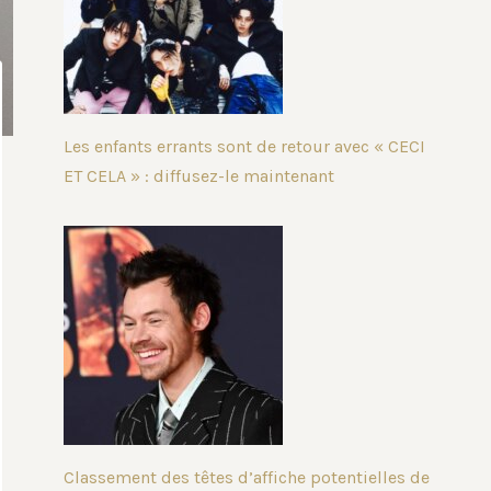
Les enfants errants sont de retour avec « CECI
ET CELA » : diffusez-le maintenant
Classement des têtes d’affiche potentielles de