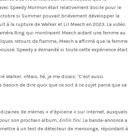
avec Speedy Mormon était relativement docile pour le
octobre si Summer pouvait brièvement développer la
uit à la rupture de Walker et Lil Meech en 2023. La vidéo
 caméra Ring qui montraient Meech aidant une femme au
uelques retours de flamme, Meech a affirmé que la femme
oussé. Speedy a demandé si toute cette expérience était
aré Walker. «Mais, hé, je me disais: ‘C’est aussi
s besoin de dire quoi que ce soit à ce sujet parce que sa
 dizaines de mèmes « d’épicerie » sur Internet, auxquels
l pour son prochain album,
Enfin fini.
La bande-annonce a
ettre à un test de détecteur de mensonge, répondant à