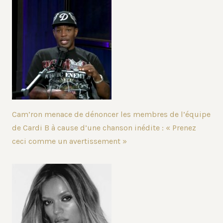
Cam’ron menace de dénoncer les membres de l’équipe
de Cardi B à cause d’une chanson inédite : « Prenez
ceci comme un avertissement »