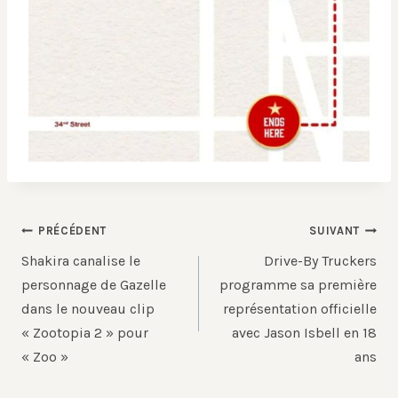
Navigation
PRÉCÉDENT
SUIVANT
de
Shakira canalise le
Drive-By Truckers
l’article
personnage de Gazelle
programme sa première
dans le nouveau clip
représentation officielle
« Zootopia 2 » pour
avec Jason Isbell en 18
« Zoo »
ans