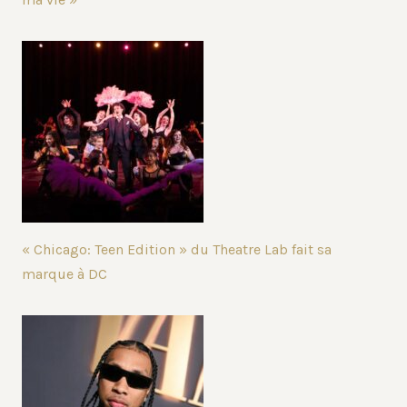
« Chicago: Teen Edition » du Theatre Lab fait sa
marque à DC