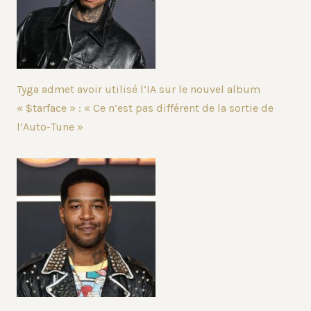
Tyga admet avoir utilisé l’IA sur le nouvel album
« $tarface » : « Ce n’est pas différent de la sortie de
l’Auto-Tune »