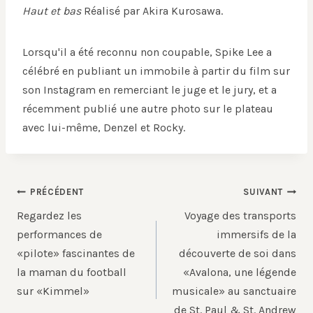
Haut et bas
Réalisé par Akira Kurosawa.
Lorsqu'il a été reconnu non coupable, Spike Lee a
célébré en publiant un immobile à partir du film sur
son Instagram en remerciant le juge et le jury, et a
récemment publié une autre photo sur le plateau
avec lui-même, Denzel et Rocky.
Navigation
PRÉCÉDENT
SUIVANT
de
Regardez les
Voyage des transports
l’article
performances de
immersifs de la
«pilote» fascinantes de
découverte de soi dans
la maman du football
«Avalona, ​​une légende
sur «Kimmel»
musicale» au sanctuaire
de St. Paul & St. Andrew