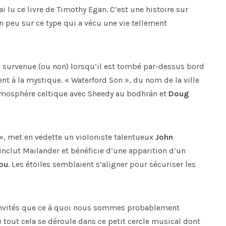
ai lu ce livre de Timothy Egan. C’est une histoire sur
un peu sur ce type qui a vécu une vie tellement
, survenue (ou non) lorsqu’il est tombé par-dessus bord
ent à la mystique. « Waterford Son », du nom de la ville
 atmosphère celtique avec Sheedy au bodhrán et
Doug
 », met en vedette un violoniste talentueux
John
nclut Mailander et bénéficie d’une apparition d’un
ou
. Les étoiles semblaient s’aligner pour sécuriser les
invités que ce à quoi nous sommes probablement
e tout cela se déroule dans ce petit cercle musical dont