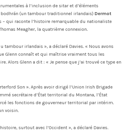
umentales à l’inclusion de sitar et d’éléments
e bodhrán (un tambour traditionnel irlandais)
Dermot
 – qui raconte l’histoire remarquable du nationaliste
ne Thomas Meagher, la quatrième connexion.
du tambour irlandais », a déclaré Davies. « Nous avons
ue Glenn connaît et qui maîtrise vraiment tous les
ire. Alors Glenn a dit : « Je pense que j’ai trouvé ce type en
rford Son ». Après avoir dirigé l’Union Irish Brigade
mé secrétaire d’État territorial du Montana, l’État
cé les fonctions de gouverneur territorial par intérim.
n voisin.
istoire, surtout avec l’Occident », a déclaré Davies.