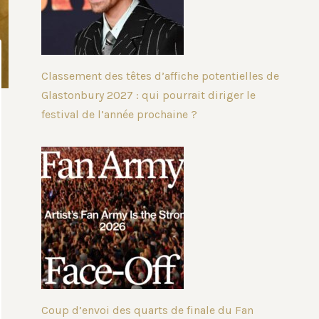
Classement des têtes d’affiche potentielles de
Glastonbury 2027 : qui pourrait diriger le
festival de l’année prochaine ?
Coup d’envoi des quarts de finale du Fan