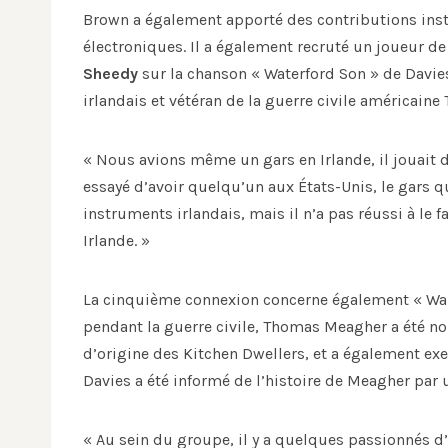
Brown a également apporté des contributions instr
électroniques. Il a également recruté un joueur d
Sheedy
sur la chanson « Waterford Son » de Davies
irlandais et vétéran de la guerre civile américai
« Nous avions même un gars en Irlande, il jouait 
essayé d’avoir quelqu’un aux États-Unis, le gars q
instruments irlandais, mais il n’a pas réussi à le fa
Irlande. »
La cinquième connexion concerne également « Warte
pendant la guerre civile, Thomas Meagher a été nom
d’origine des Kitchen Dwellers, et a également exer
Davies a été informé de l’histoire de Meagher par u
« Au sein du groupe, il y a quelques passionnés d’h