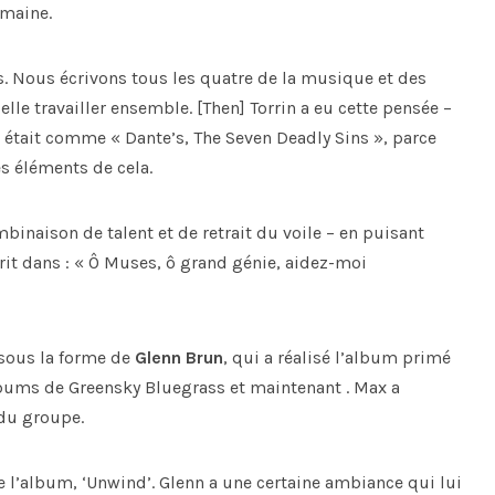
umaine.
. Nous écrivons tous les quatre de la musique et des
lle travailler ensemble. [Then] Torrin a eu cette pensée –
 il était comme « Dante’s, The Seven Deadly Sins », parce
s éléments de cela.
inaison de talent et de retrait du voile – en puisant
crit dans : « Ô Muses, ô grand génie, aidez-moi
 sous la forme de
Glenn Brun
, qui a réalisé l’album primé
bums de Greensky Bluegrass et maintenant . Max a
 du groupe.
de l’album, ‘Unwind’. Glenn a une certaine ambiance qui lui