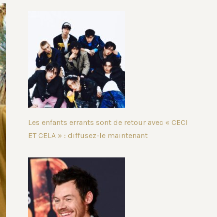
Les enfants errants sont de retour avec « CECI
ET CELA » : diffusez-le maintenant