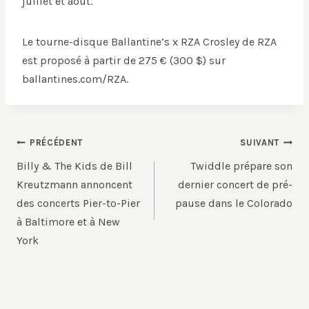
juillet et août.
Le tourne-disque Ballantine’s x RZA Crosley de RZA
est proposé à partir de 275 € (300 $) sur
ballantines.com/RZA.
Navigation
PRÉCÉDENT
SUIVANT
de
Billy & The Kids de Bill
Twiddle prépare son
l’article
Kreutzmann annoncent
dernier concert de pré-
des concerts Pier-to-Pier
pause dans le Colorado
à Baltimore et à New
York