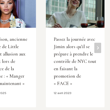
lson, ancienne
Passez la journée avec
de Little
Jimin alors qu’il se
t allusion aux
prépare à prendre le
 lors de
contrôle de NYC tout
ce de la
en faisant la
se : « Manger
promotion de
maintenant »
« FACE »
 2025
12 avril 2023