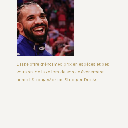
Kim Kardashian dit
Le Theatre
que sa fille North est
Washington a
à nouveau «obsédée»
les nominés po
Drake offre d’énormes prix en espèces et des
par elle après avoir
Helen Hayes 
voitures de luxe lors de son 3e événement
été «folle» contre son
2026
annuel Strong Women, Stronger Drinks
post-divorce
24 février 2026
27 février 2025