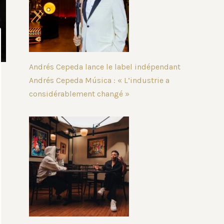
Andrés Cepeda lance le label indépendant
Andrés Cepeda Música : « L’industrie a
considérablement changé »