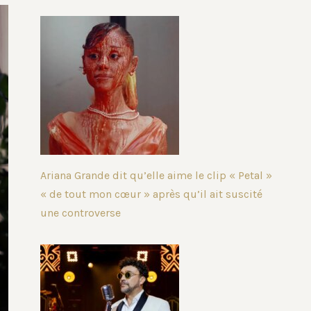
Ariana Grande dit qu’elle aime le clip « Petal »
« de tout mon cœur » après qu’il ait suscité
une controverse