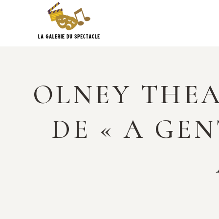
Skip
to
content
OLNEY THEA
DE « A GE