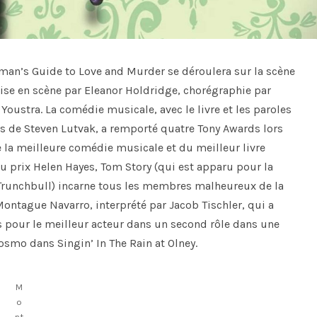
man’s Guide to Love and Murder se déroulera sur la scène
mise en scène par Eleanor Holdridge, chorégraphie par
oustra. La comédie musicale, avec le livre et les paroles
es de Steven Lutvak, a remporté quatre Tony Awards lors
e la meilleure comédie musicale et du meilleur livre
u prix Helen Hayes, Tom Story (qui est apparu pour la
e Trunchbull) incarne tous les membres malheureux de la
ntague Navarro, interprété par Jacob Tischler, qui a
 pour le meilleur acteur dans un second rôle dans une
smo dans Singin’ In The Rain at Olney.
M
o
nt