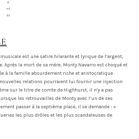
e
nt
er
LE
usicale est une satire hilarante et lyrique de l’argent,
re. Après la mort de sa mère, Monty Navarro est choqué et
liée à la famille absurdement riche et aristocratique
nouvelles relations pourraient lui fournir une injection
me sur le titre de comte de Highhurst, il n’y a pas
Lorsque les retrouvailles de Monty avec l’un de ses
ment passer à la septième place, il se demande : «
ueries les plus drôles et les plus scandaleuses de