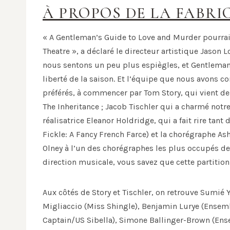
À PROPOS DE LA FABRI
« A Gentleman’s Guide to Love and Murder pourrait
Theatre », a déclaré le directeur artistique Jason
nous sentons un peu plus espiègles, et Gentleman’
liberté de la saison. Et l’équipe que nous avons 
préférés, à commencer par Tom Story, qui vient de
The Inheritance ; Jacob Tischler qui a charmé notre
réalisatrice Eleanor Holdridge, qui a fait rire tan
Fickle: A Fancy French Farce) et la chorégraphe As
Olney à l’un des chorégraphes les plus occupés de 
direction musicale, vous savez que cette partition 
Aux côtés de Story et Tischler, on retrouve Sumié
Migliaccio (Miss Shingle), Benjamin Lurye (Ense
Captain/US Sibella), Simone Ballinger-Brown (En