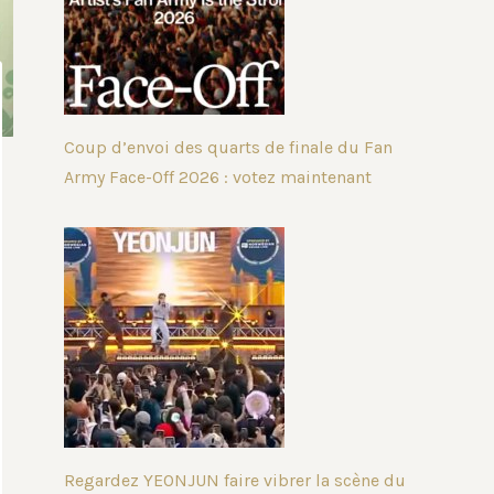
Coup d’envoi des quarts de finale du Fan
Army Face-Off 2026 : votez maintenant
Regardez YEONJUN faire vibrer la scène du