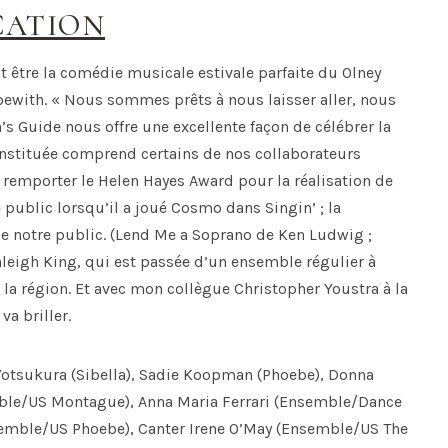
CATION
 être la comédie musicale estivale parfaite du Olney
 Loewith. « Nous sommes prêts à nous laisser aller, nous
s Guide nous offre une excellente façon de célébrer la
constituée comprend certains de nos collaborateurs
 remporter le Helen Hayes Award pour la réalisation de
 public lorsqu’il a joué Cosmo dans Singin’ ; la
t de notre public. (Lend Me a Soprano de Ken Ludwig ;
hleigh King, qui est passée d’un ensemble régulier à
la région. Et avec mon collègue Christopher Youstra à la
va briller.
 Yotsukura (Sibella), Sadie Koopman (Phoebe), Donna
mble/US Montague), Anna Maria Ferrari (Ensemble/Dance
semble/US Phoebe), Canter Irene O’May (Ensemble/US The