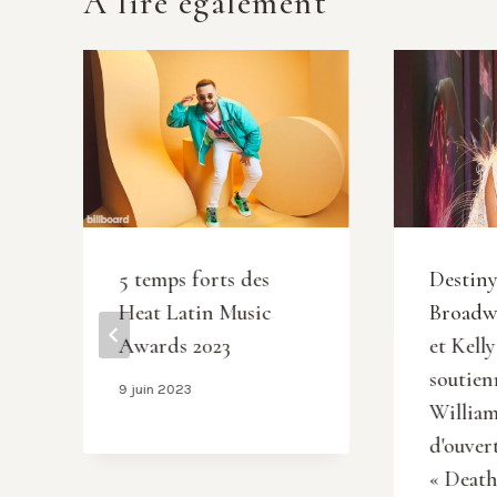
A lire également
5 temps forts des
Destiny
Heat Latin Music
Broadw
Awards 2023
et Kell
G
soutien
9 juin 2023
Williams
d'ouver
« Deat