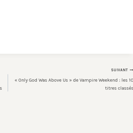
SUIVANT
« Only God Was Above Us » de Vampire Weekend : les 1
s
titres classé