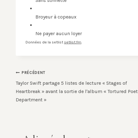
Sans sonnette
Broyeur à copeaux
Ne payer aucun loyer
Données de la setlist
setlist.fm
.
Navigation
PRÉCÉDENT
de
Taylor Swift partage 5 listes de lecture « Stages of
Heartbreak » avant la sortie de l'album « Tortured Poet
l’article
Department »