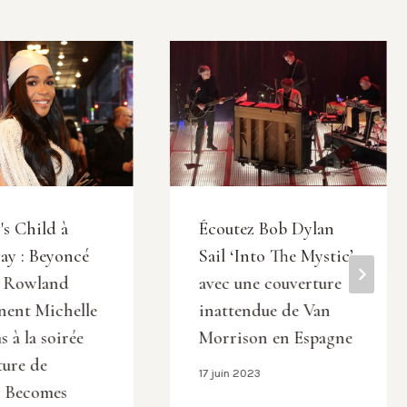
's Child à
Écoutez Bob Dylan
ay : Beyoncé
Sail ‘Into The Mystic’
y Rowland
avec une couverture
nent Michelle
inattendue de Van
 à la soirée
Morrison en Espagne
ture de
17 juin 2023
h Becomes