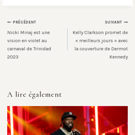
Navigation
PRÉCÉDENT
SUIVANT
de
Nicki Minaj est une
Kelly Clarkson promet de
l’article
vision en violet au
« meilleurs jours » avec
carnaval de Trinidad
la couverture de Dermot
2023
Kennedy
A lire également