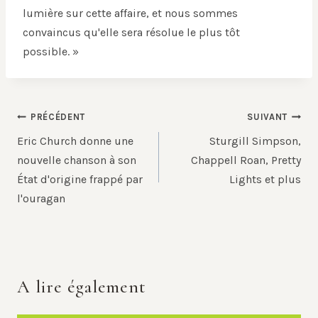
lumière sur cette affaire, et nous sommes
convaincus qu'elle sera résolue le plus tôt
possible. »
Navigation
PRÉCÉDENT
SUIVANT
de
Eric Church donne une
Sturgill Simpson,
l’article
nouvelle chanson à son
Chappell Roan, Pretty
État d'origine frappé par
Lights et plus
l'ouragan
A lire également