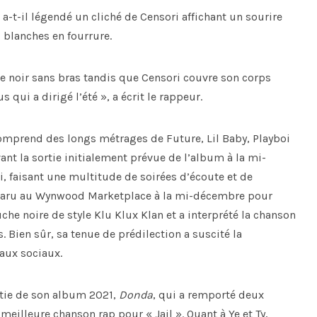
a-t-il légendé un cliché de Censori affichant un sourire
 blanches en fourrure.
e noir sans bras tandis que Censori couvre son corps
 qui a dirigé l’été », a écrit le rappeur.
 comprend des longs métrages de Future, Lil Baby, Playboi
ant la sortie initialement prévue de l’album à la mi-
 faisant une multitude de soirées d’écoute et de
apparu au Wynwood Marketplace à la mi-décembre pour
he noire de style Klu Klux Klan et a interprété la chanson
s. Bien sûr, sa tenue de prédilection a suscité la
aux sociaux.
rtie de son album 2021,
Donda
, qui a remporté deux
illeure chanson rap pour « Jail ». Quant à Ye et Ty,