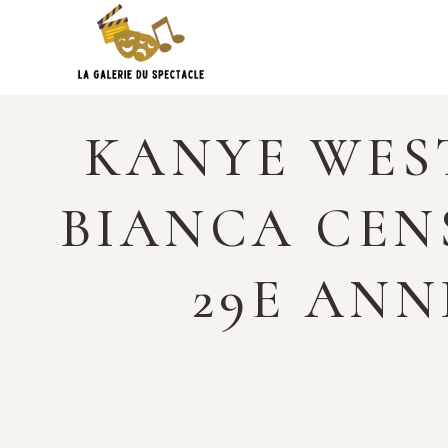
Skip
to
content
KANYE WEST
BIANCA CEN
29E ANNI