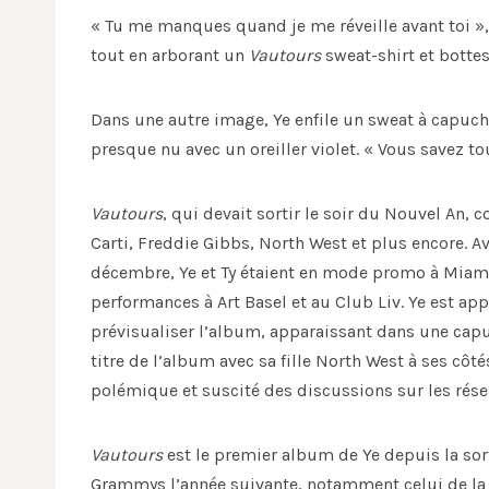
« Tu me manques quand je me réveille avant toi », 
tout en arborant un
Vautours
sweat-shirt et bottes
Dans une autre image, Ye enfile un sweat à capuch
presque nu avec un oreiller violet. « Vous savez tous
Vautours
, qui devait sortir le soir du Nouvel An,
Carti, Freddie Gibbs, North West et plus encore. Av
décembre, Ye et Ty étaient en mode promo à Miami,
performances à Art Basel et au Club Liv. Ye est 
prévisualiser l’album, apparaissant dans une capuc
titre de l’album avec sa fille North West à ses côté
polémique et suscité des discussions sur les rése
Vautours
est le premier album de Ye depuis la so
Grammys l’année suivante, notamment celui de la me