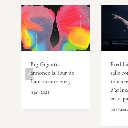
Big Gigantic
Fred fa
annonce la Tour de
salle c
a
fluorescence 2025
tournée
d’arène
11 juin 2025
en « qu
29 février