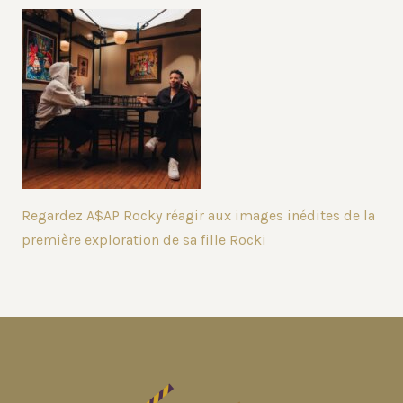
Regardez A$AP Rocky réagir aux images inédites de la
première exploration de sa fille Rocki