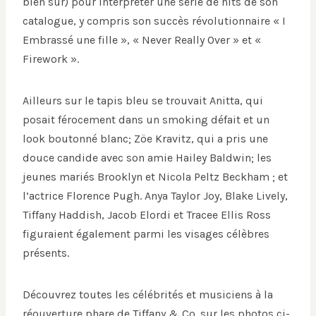
bien sûr) pour interpréter une série de hits de son
catalogue, y compris son succès révolutionnaire « I
Embrassé une fille », « Never Really Over » et «
Firework ».
Ailleurs sur le tapis bleu se trouvait Anitta, qui
posait férocement dans un smoking défait et un
look boutonné blanc; Zöe Kravitz, qui a pris une
douce candide avec son amie Hailey Baldwin; les
jeunes mariés Brooklyn et Nicola Peltz Beckham ; et
l’actrice Florence Pugh. Anya Taylor Joy, Blake Lively,
Tiffany Haddish, Jacob Elordi et Tracee Ellis Ross
figuraient également parmi les visages célèbres
présents.
Découvrez toutes les célébrités et musiciens à la
réouverture phare de Tiffany & Co. sur les photos ci-