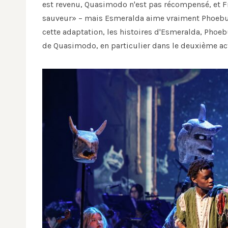
est revenu, Quasimodo n'est pas récompensé, et Fr
sauveur» – mais Esmeralda aime vraiment Phoebus.
cette adaptation, les histoires d'Esmeralda, Phoebu
de Quasimodo, en particulier dans le deuxième acte