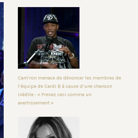
Cam’ron menace de dénoncer les membres de
l’équipe de Cardi B à cause d’une chanson
inédite : « Prenez ceci comme un
avertissement »