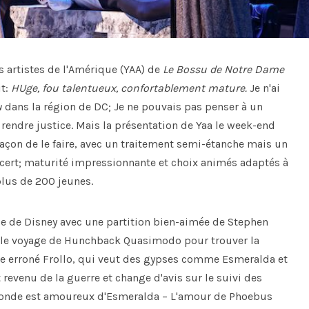
s artistes de l'Amérique (YAA) de
Le
Bossu de Notre Dame
it:
H
Uge, fou talentueux, confortablement mature.
Je n'ai
u
dans la région de DC; Je ne pouvais pas penser à un
 rendre justice. Mais la présentation de Yaa le week-end
 façon de le faire, avec un traitement semi-étanche mais un
rt; maturité impressionnante et choix animés adaptés à
 plus de 200 jeunes.
ce de Disney avec une partition bien-aimée de Stephen
uit le voyage de Hunchback Quasimodo pour trouver la
être erroné Frollo, qui veut des gypses comme Esmeralda et
t revenu de la guerre et change d'avis sur le suivi des
le monde est amoureux d'Esmeralda – L'amour de Phoebus