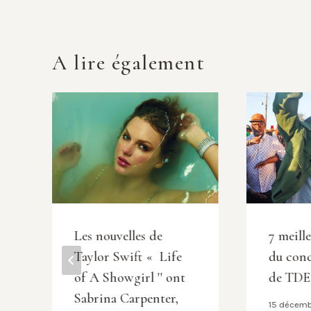
A lire également
Les nouvelles de
7 meill
Taylor Swift « Life
du conc
of A Showgirl '' ont
de TDE
Sabrina Carpenter,
15 décem