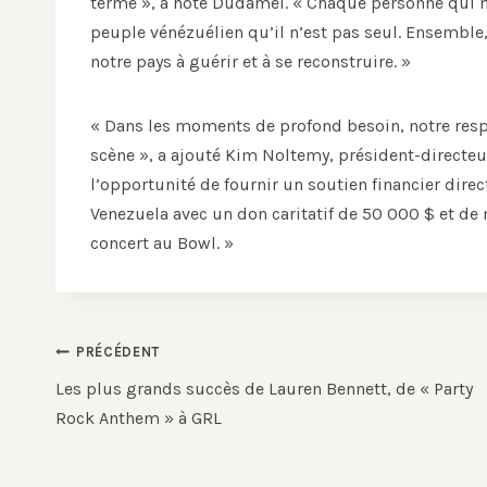
terme », a noté Dudamel. « Chaque personne qui n
peuple vénézuélien qu’il n’est pas seul. Ensemble,
notre pays à guérir et à se reconstruire. »
« Dans les moments de profond besoin, notre respo
scène », a ajouté Kim Noltemy, président-directe
l’opportunité de fournir un soutien financier dir
Venezuela avec un don caritatif de 50 000 $ et de 
concert au Bowl. »
Navigation
PRÉCÉDENT
de
Les plus grands succès de Lauren Bennett, de « Party
Rock Anthem » à GRL
l’article