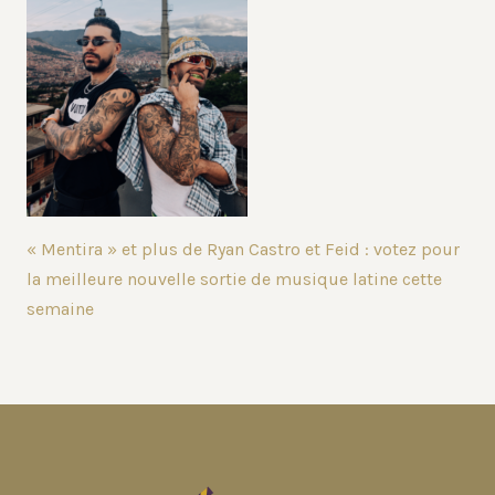
« Mentira » et plus de Ryan Castro et Feid : votez pour
la meilleure nouvelle sortie de musique latine cette
semaine