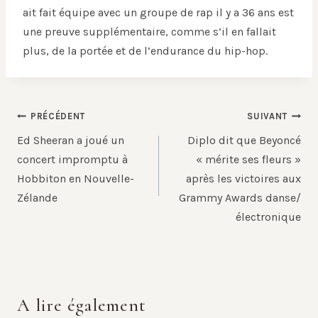
ait fait équipe avec un groupe de rap il y a 36 ans est
une preuve supplémentaire, comme s’il en fallait
plus, de la portée et de l’endurance du hip-hop.
Navigation
PRÉCÉDENT
SUIVANT
de
Ed Sheeran a joué un
Diplo dit que Beyoncé
l’article
concert impromptu à
« mérite ses fleurs »
Hobbiton en Nouvelle-
après les victoires aux
Zélande
Grammy Awards danse/
électronique
A lire également