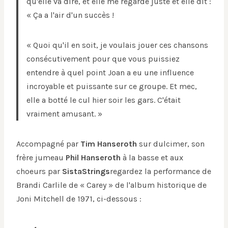
qu'elle va dire, et elle me regarde juste et elle dit :
« Ça a l'air d'un succès !
« Quoi qu'il en soit, je voulais jouer ces chansons
consécutivement pour que vous puissiez
entendre à quel point Joan a eu une influence
incroyable et puissante sur ce groupe. Et mec,
elle a botté le cul hier soir les gars. C'était
vraiment amusant. »
Accompagné par
Tim Hanseroth
sur dulcimer, son
frère jumeau
Phil Hanseroth
à la basse et aux
choeurs par
SistaStrings
regardez la performance de
Brandi Carlile de « Carey » de l'album historique de
Joni Mitchell de 1971, ci-dessous :