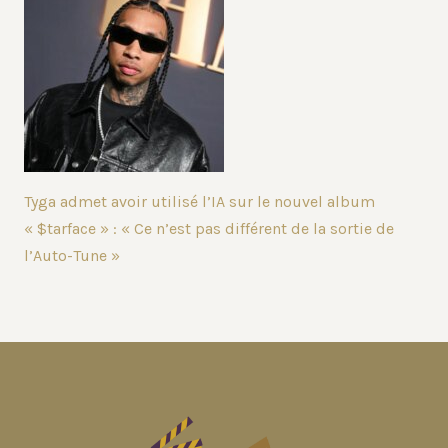
Tyga admet avoir utilisé l’IA sur le nouvel album
« $tarface » : « Ce n’est pas différent de la sortie de
l’Auto-Tune »