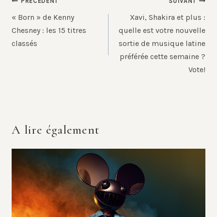
Navigation
PRÉCÉDENT
SUIVANT
de
« Born » de Kenny
Xavi, Shakira et plus :
l’article
Chesney : les 15 titres
quelle est votre nouvelle
classés
sortie de musique latine
préférée cette semaine ?
Vote!
A lire également