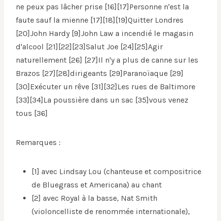
ne peux pas lâcher prise [16][17]Personne n'est la
faute sauf la mienne [17][18][19]Quitter Londres
[20]John Hardy [9]John Law a incendié le magasin
d'alcool [21][22][23]Salut Joe [24][25]Agir
naturellement [26] [27]Il n'y a plus de canne sur les
Brazos [27][28]dirigeants [29]Paranoïaque [29]
[30]Exécuter un rêve [31][32]Les rues de Baltimore
[33][34]La poussière dans un sac [35]vous venez
tous [36]
Remarques :
[1] avec Lindsay Lou (chanteuse et compositrice
de Bluegrass et Americana) au chant
[2] avec Royal à la basse, Nat Smith
(violoncelliste de renommée internationale),