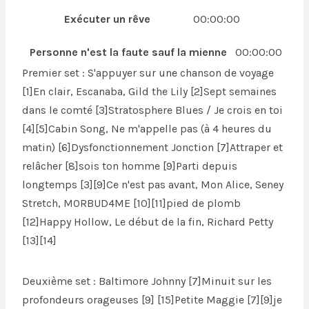
Exécuter un rêve
00:00:00
Personne n'est la faute sauf la mienne
00:00:00
Premier set : S'appuyer sur une chanson de voyage
[1]En clair, Escanaba, Gild the Lily [2]Sept semaines
dans le comté [3]Stratosphere Blues / Je crois en toi
[4][5]Cabin Song, Ne m'appelle pas (à 4 heures du
matin) [6]Dysfonctionnement Jonction [7]Attraper et
relâcher [8]sois ton homme [9]Parti depuis
longtemps [3][9]Ce n'est pas avant, Mon Alice, Seney
Stretch, MORBUD4ME [10][11]pied de plomb
[12]Happy Hollow, Le début de la fin, Richard Petty
[13][14]
Deuxième set : Baltimore Johnny [7]Minuit sur les
profondeurs orageuses [9] [15]Petite Maggie [7][9]je