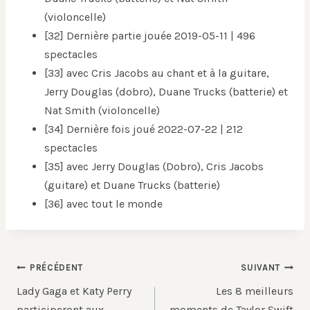
(violoncelle)
[32] Dernière partie jouée 2019-05-11 | 496
spectacles
[33] avec Cris Jacobs au chant et à la guitare,
Jerry Douglas (dobro), Duane Trucks (batterie) et
Nat Smith (violoncelle)
[34] Dernière fois joué 2022-07-22 | 212
spectacles
[35] avec Jerry Douglas (Dobro), Cris Jacobs
(guitare) et Duane Trucks (batterie)
[36] avec tout le monde
Navigation
PRÉCÉDENT
SUIVANT
de
Lady Gaga et Katy Perry
Les 8 meilleurs
l’article
participeront aux
moments de Taylor Swift