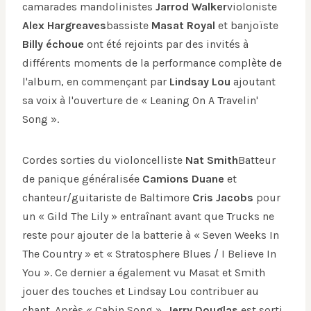
camarades mandolinistes
Jarrod Walker
violoniste
Alex Hargreaves
bassiste
Masat Royal
et banjoïste
Billy échoue
ont été rejoints par des invités à
différents moments de la performance complète de
l'album, en commençant par
Lindsay Lou
ajoutant
sa voix à l'ouverture de « Leaning On A Travelin'
Song ».
Cordes sorties du violoncelliste
Nat Smith
Batteur
de panique généralisée
Camions Duane
et
chanteur/guitariste de Baltimore
Cris Jacobs
pour
un « Gild The Lily » entraînant avant que Trucks ne
reste pour ajouter de la batterie à « Seven Weeks In
The Country » et « Stratosphere Blues / I Believe In
You ». Ce dernier a également vu Masat et Smith
jouer des touches et Lindsay Lou contribuer au
chant. Après « Cabin Song »,
Jerry Douglas
est sorti