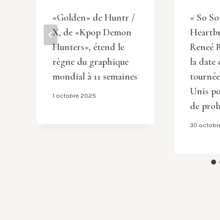
«Golden» de Huntr /
« So S
X, de «Kpop Demon
Heartbr
Hunters», étend le
Reneé 
règne du graphique
la date
mondial à 11 semaines
tournée
Unis po
1 octobre 2025
de prob
30 octobr