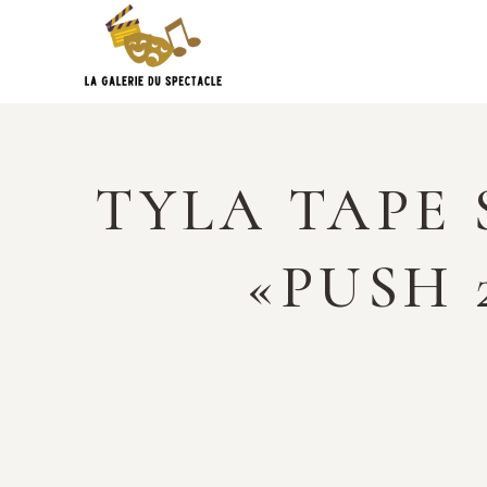
Skip
to
content
TYLA TAPE 
«PUSH 