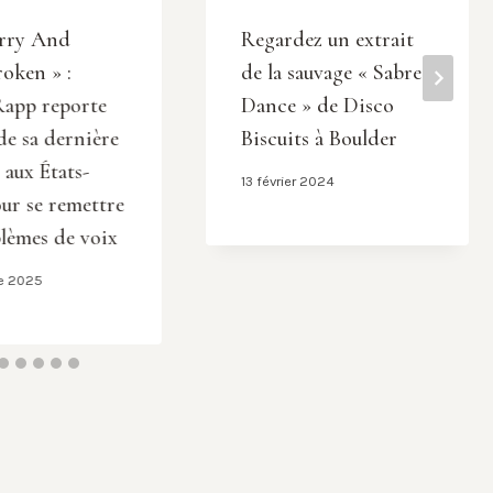
orry And
Regardez un extrait
oken » :
de la sauvage « Sabre
Rapp reporte
Dance » de Disco
 de sa dernière
Biscuits à Boulder
 aux États-
13 février 2024
ur se remettre
lèmes de voix
e 2025