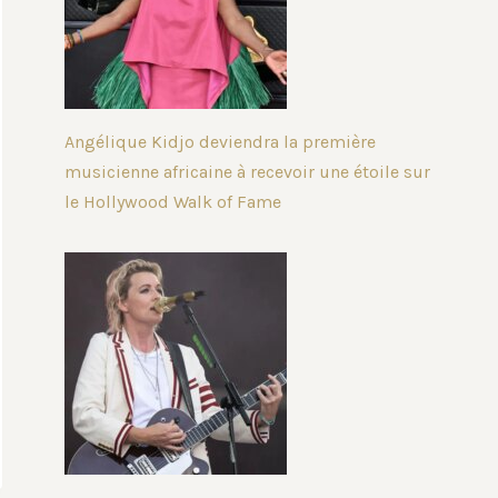
Angélique Kidjo deviendra la première
musicienne africaine à recevoir une étoile sur
le Hollywood Walk of Fame