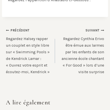
Navigation
PRÉCÉDENT
SUIVANT
de
Regardez Halsey rapper
Regardez Cynthia Erivo
l’article
un couplet en style libre
être émue aux larmes
sur « Swimming Pools »
par les enfants de son
de Kendrick Lamar :
ancienne école chantant
« Ouvrez votre esprit et
« For Good » lors d’une
écoutez-moi, Kendrick »
visite surprise
A lire également