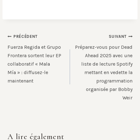
Navigation
PRÉCÉDENT
SUIVANT
de
Fuerza Regida et Grupo
Préparez-vous pour Dead
l’article
Frontera sortent leur EP
Ahead 2025 avec une
collaboratif « Mala
liste de lecture Spotify
Mía » : diffusez-le
mettant en vedette la
maintenant
programmation
organisée par Bobby
Weir
A lire également