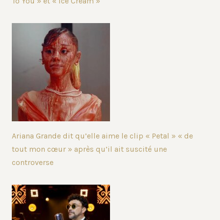
To You » et « Ice Cream »
Ariana Grande dit qu’elle aime le clip « Petal » « de
tout mon cœur » après qu’il ait suscité une
controverse