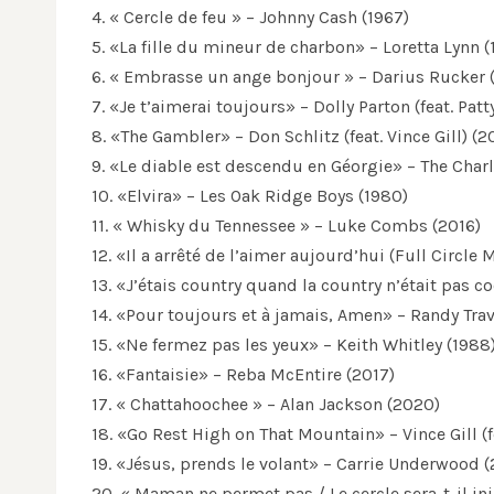
4. « Cercle de feu » – Johnny Cash (1967)
5. «La fille du mineur de charbon» – Loretta Lynn (
6. « Embrasse un ange bonjour » – Darius Rucker 
7. «Je t’aimerai toujours» – Dolly Parton (feat. Pat
8. «The Gambler» – Don Schlitz (feat. Vince Gill) (2
9. «Le diable est descendu en Géorgie» – The Charl
10. «Elvira» – Les Oak Ridge Boys (1980)
11. « Whisky du Tennessee » – Luke Combs (2016)
12. «Il a arrêté de l’aimer aujourd’hui (Full Circl
13. «J’étais country quand la country n’était pas co
14. «Pour toujours et à jamais, Amen» – Randy Trav
15. «Ne fermez pas les yeux» – Keith Whitley (1988
16. «Fantaisie» – Reba McEntire (2017)
17. « Chattahoochee » – Alan Jackson (2020)
18. «Go Rest High on That Mountain» – Vince Gill (f
19. «Jésus, prends le volant» – Carrie Underwood (
20. « Maman ne permet pas / Le cercle sera-t-il 