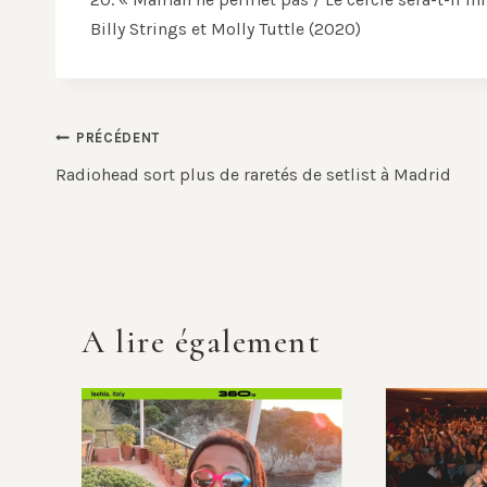
Billy Strings et Molly Tuttle (2020)
Navigation
PRÉCÉDENT
de
Radiohead sort plus de raretés de setlist à Madrid
l’article
A lire également