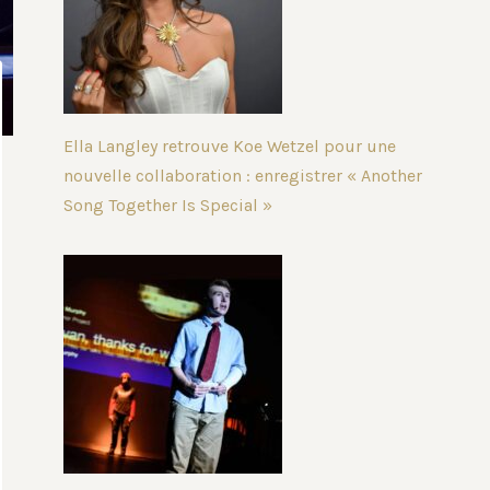
Ella Langley retrouve Koe Wetzel pour une
nouvelle collaboration : enregistrer « Another
Song Together Is Special »