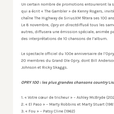
Un certain nombre de promotions entoureront la 
qui a écrit « The Gambler » de Kenny Rogers, invi
chaîne The Highway de SiriusXM fêtera ses 100 an
Le 8 novembre,
Opry en direct
diffusé tous les sam
autres, diffusera une émission spéciale, animée 
des interprétations de 10 chansons de l’album.
Le spectacle officiel du 100e anniversaire de l’Op
20 membres du Grand Ole Opry, dont Bill Anderson,
Johnson et Ricky Skaggs.
OPRY 100 : les plus grandes chansons country
Lis
1. « Votre cœur de tricheur » – Ashley McBryde (20
2. « El Paso » – Marty Robbins et Marty Stuart (1
3. « Fou » – Patsy Cline (1962)