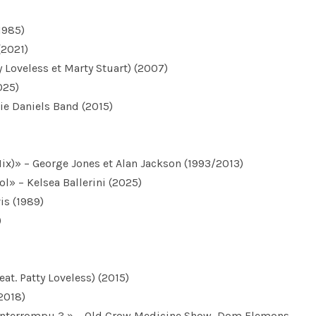
1985)
(2021)
ty Loveless et Marty Stuart) (2007)
025)
ie Daniels Band (2015)
e Mix)» – George Jones et Alan Jackson (1993/2013)
ol» – Kelsea Ballerini (2025)
is (1989)
)
eat. Patty Loveless) (2015)
2018)
ininterrompu ? » – Old Crow Medicine Show, Dom Flemons,