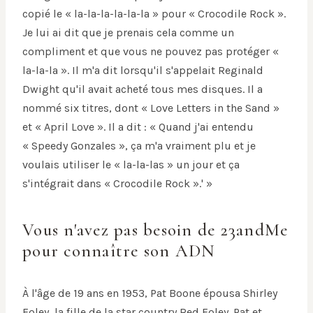
copié le « la-la-la-la-la-la » pour « Crocodile Rock ».
Je lui ai dit que je prenais cela comme un
compliment et que vous ne pouvez pas protéger «
la-la-la ». Il m'a dit lorsqu'il s'appelait Reginald
Dwight qu'il avait acheté tous mes disques. Il a
nommé six titres, dont « Love Letters in the Sand »
et « April Love ». Il a dit : « Quand j'ai entendu
« Speedy Gonzales », ça m'a vraiment plu et je
voulais utiliser le « la-la-las » un jour et ça
s'intégrait dans « Crocodile Rock ».' »
Vous n'avez pas besoin de 23andMe
pour connaître son ADN
À l'âge de 19 ans en 1953, Pat Boone épousa Shirley
Foley, la fille de la star country Red Foley. Pat et