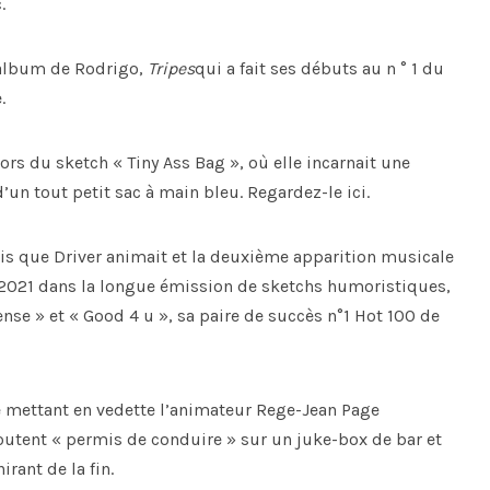
.
 album de Rodrigo,
Tripes
qui a fait ses débuts au n ° 1 du
.
ors du sketch « Tiny Ass Bag », où elle incarnait une
’un tout petit sac à main bleu. Regardez-le ici.
is que Driver animait et la deuxième apparition musicale
i 2021 dans la longue émission de sketchs humoristiques,
cense » et « Good 4 u », sa paire de succès n°1 Hot 100 de
 mettant en vedette l’animateur Rege-Jean Page
utent « permis de conduire » sur un juke-box de bar et
rant de la fin.