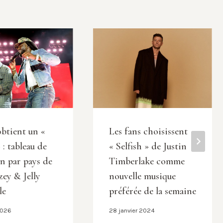
obtient un «
Les fans choisissent
: tableau de
« Selfish » de Justin
on par pays de
Timberlake comme
ey & Jelly
nouvelle musique
le
préférée de la semaine
2026
28 janvier 2024