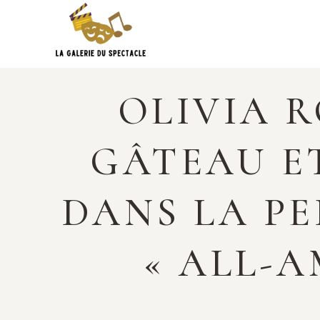
Skip
to
content
OLIVIA 
GÂTEAU ET
DANS LA P
« ALL-A