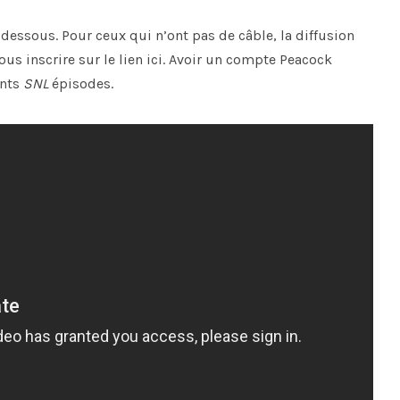
dessous. Pour ceux qui n’ont pas de câble, la diffusion
us inscrire sur le lien ici. Avoir un compte Peacock
ents
SNL
épisodes.