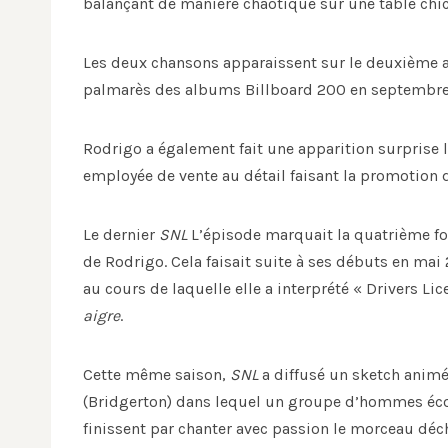
balançant de manière chaotique sur une table chic
Les deux chansons apparaissent sur le deuxième
palmarès des albums Billboard 200 en septembre
Rodrigo a également fait une apparition surprise l
employée de vente au détail faisant la promotion d
Le dernier
SNL
L’épisode marquait la quatrième fo
de Rodrigo. Cela faisait suite à ses débuts en ma
au cours de laquelle elle a interprété « Drivers Li
aigre
.
Cette même saison,
SNL
a diffusé un sketch animé
(Bridgerton) dans lequel un groupe d’hommes éco
finissent par chanter avec passion le morceau déchi