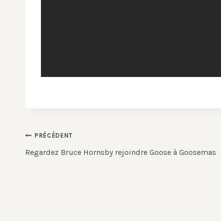
Navigation
PRÉCÉDENT
de
Regardez Bruce Hornsby rejoindre Goose à Goosemas
l’article