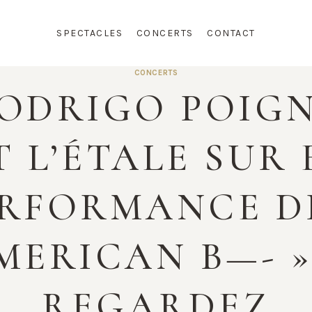
SPECTACLES
CONCERTS
CONTACT
CONCERTS
RODRIGO POIG
 L’ÉTALE SUR
ERFORMANCE 
MERICAN B—- » 
REGARDEZ