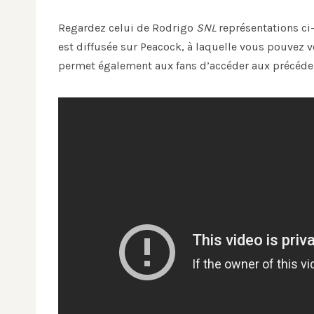
Regardez celui de Rodrigo
SNL
représentations ci-
est diffusée sur Peacock, à laquelle vous pouvez vo
permet également aux fans d’accéder aux précéd