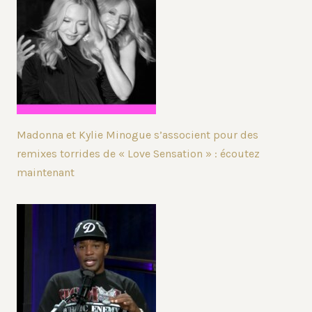
Madonna et Kylie Minogue s’associent pour des
remixes torrides de « Love Sensation » : écoutez
maintenant