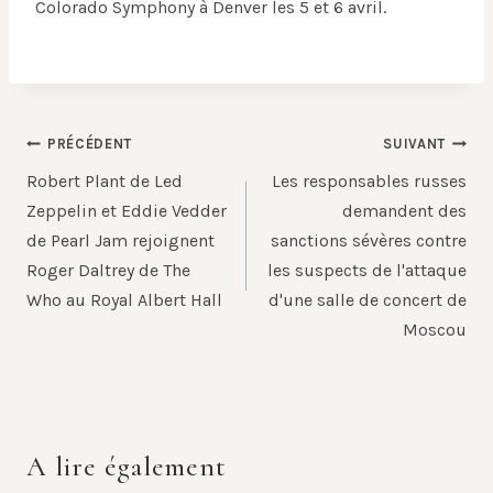
Colorado Symphony à Denver les 5 et 6 avril.
Navigation
PRÉCÉDENT
SUIVANT
de
Robert Plant de Led
Les responsables russes
l’article
Zeppelin et Eddie Vedder
demandent des
de Pearl Jam rejoignent
sanctions sévères contre
Roger Daltrey de The
les suspects de l'attaque
Who au Royal Albert Hall
d'une salle de concert de
Moscou
A lire également