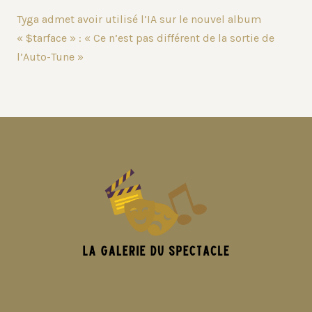
Tyga admet avoir utilisé l’IA sur le nouvel album
« $tarface » : « Ce n’est pas différent de la sortie de
l’Auto-Tune »