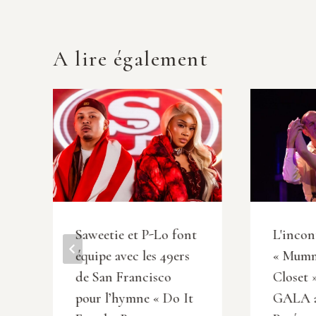
A lire également
a
Saweetie et P-Lo font
L'incon
équipe avec les 49ers
« Mumm
de San Francisco
Closet 
e
pour l’hymne « Do It
GALA a