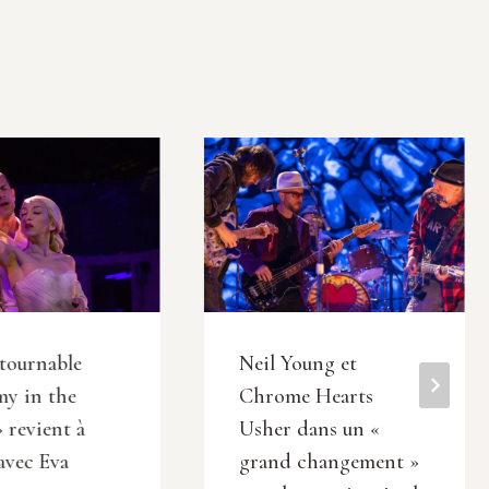
tournable
Neil Young et
y in the
Chrome Hearts
» revient à
Usher dans un «
vec Eva
grand changement »