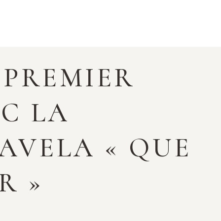
 PREMIER
EC LA
AVELA « QUE
R »