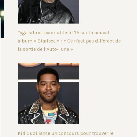
Tyga admet avoir utilisé l’IA sur le nouvel
album « $tarface » : « Ce n’est pas différent de
la sortie de l’Auto-Tune »
Kid Cudi lance un concours pour trouver le