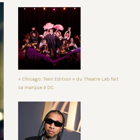
« Chicago: Teen Edition » du Theatre Lab fait
sa marque à DC