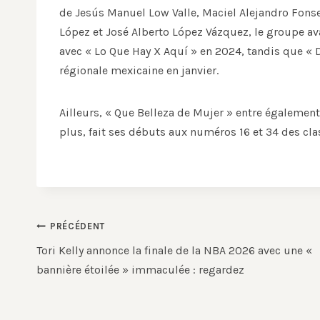
de Jesús Manuel Low Valle, Maciel Alejandro Fon
López et José Alberto López Vázquez, le groupe ava
avec « Lo Que Hay X Aquí » en 2024, tandis que « D
régionale mexicaine en janvier.
Ailleurs, « Que Belleza de Mujer » entre également 
plus, fait ses débuts aux numéros 16 et 34 des c
Navigation
PRÉCÉDENT
de
Tori Kelly annonce la finale de la NBA 2026 avec une «
bannière étoilée » immaculée : regardez
l’article