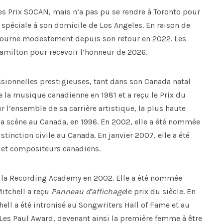
s Prix SOCAN, mais n’a pas pu se rendre à Toronto pour
e spéciale à son domicile de Los Angeles. En raison de
 tourne modestement depuis son retour en 2022. Les
Hamilton pour recevoir l’honneur de 2026.
sionnelles prestigieuses, tant dans son Canada natal
de la musique canadienne en 1981 et a reçu le Prix du
 l’ensemble de sa carrière artistique, la plus haute
la scène au Canada, en 1996. En 2002, elle a été nommée
inction civile au Canada. En janvier 2007, elle a été
 et compositeurs canadiens.
e la Recording Academy en 2002. Elle a été nommée
itchell a reçu
Panneau d’affichage
le prix du siècle. En
chell a été intronisé au Songwriters Hall of Fame et au
e Les Paul Award, devenant ainsi la première femme à être