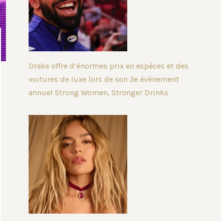
Drake offre d’énormes prix en espèces et des
voitures de luxe lors de son 3e événement
annuel Strong Women, Stronger Drinks