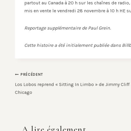
partout au Canada à 20 h sur les chaînes de radio,
mis en vente le vendredi 28 novembre à 10 h HE s
Reportage supplémentaire de Paul Grein
.
Cette histoire a été initialement publiée dans Bil
Navigation
PRÉCÉDENT
de
Los Lobos reprend « Sitting In Limbo » de Jimmy Cliff 
Chicago
l’article
A lire également