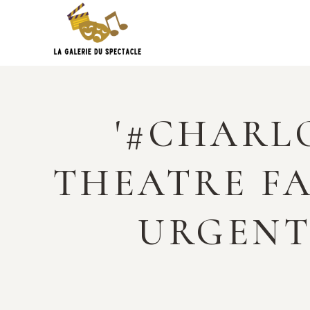
Skip
to
content
'#CHARL
THEATRE FA
URGENT