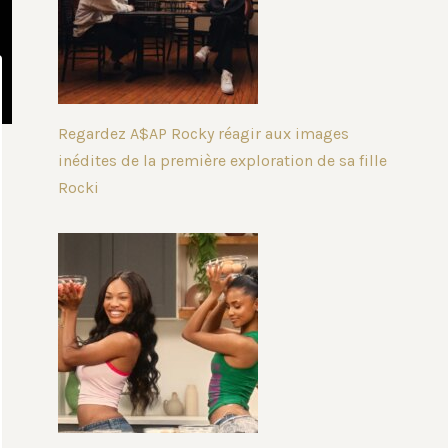
Regardez A$AP Rocky réagir aux images
inédites de la première exploration de sa fille
Rocki