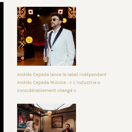
Andrés Cepeda lance le label indépendant
Andrés Cepeda Música : « L’industrie a
considérablement changé »