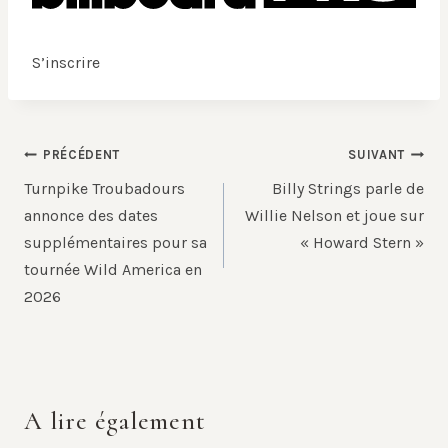
S’inscrire
Navigation
PRÉCÉDENT
SUIVANT
de
Turnpike Troubadours
Billy Strings parle de
l’article
annonce des dates
Willie Nelson et joue sur
supplémentaires pour sa
« Howard Stern »
tournée Wild America en
2026
A lire également