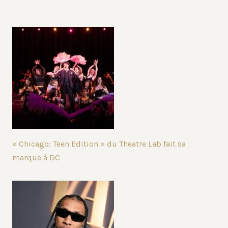
« Chicago: Teen Edition » du Theatre Lab fait sa
marque à DC