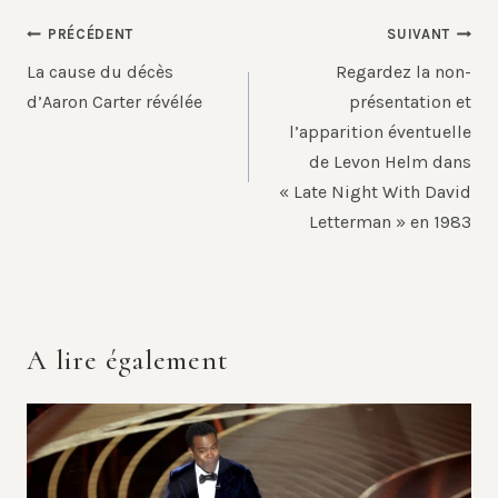
Navigation
PRÉCÉDENT
SUIVANT
de
La cause du décès
Regardez la non-
l’article
d’Aaron Carter révélée
présentation et
l’apparition éventuelle
de Levon Helm dans
« Late Night With David
Letterman » en 1983
A lire également