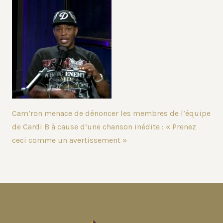
Cam’ron menace de dénoncer les membres de l’équipe
de Cardi B à cause d’une chanson inédite : « Prenez
ceci comme un avertissement »