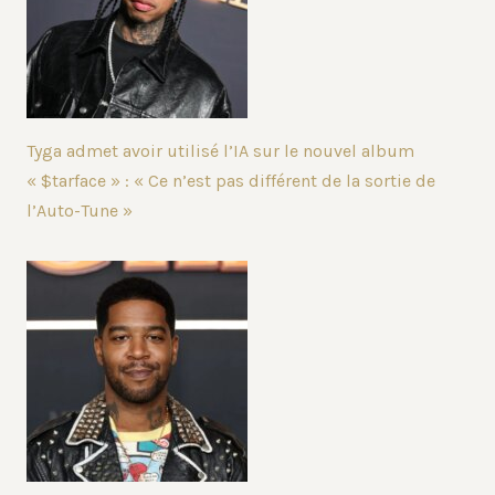
Tyga admet avoir utilisé l’IA sur le nouvel album
« $tarface » : « Ce n’est pas différent de la sortie de
l’Auto-Tune »